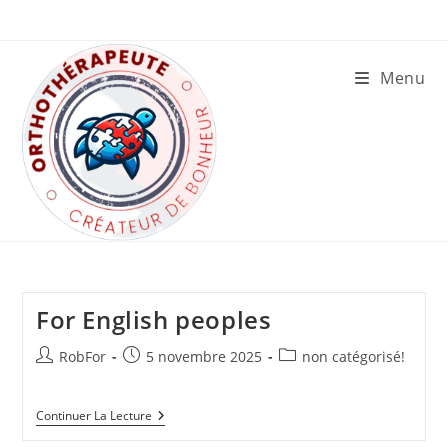
Skip
to
content
Menu
For English peoples
Auteur/autrice
Publication
Post
RobFor
5 novembre 2025
non catégorisé!
de
publiée :
category:
la
For
Continuer La Lecture
publication :
English
Peoples